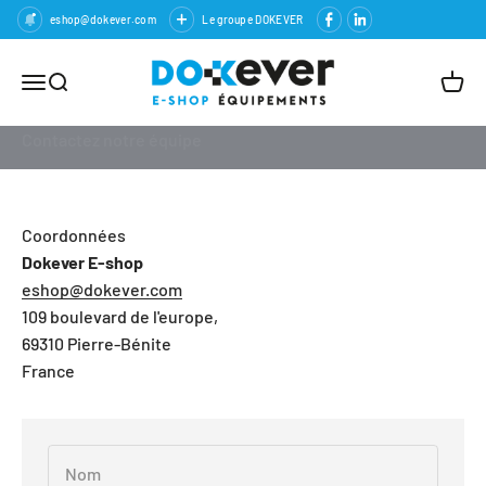
eshop@dokever.com
Le groupe DOKEVER
Passer au contenu
Dokever E-shop
Ouvrir la navigation
Ouvrir la recherche
Voir l
Besoin d'un devis personnalisé ou d'un conseil ?
Coordonnées
Dokever E-shop
eshop@dokever.com
109 boulevard de l'europe,
69310 Pierre-Bénite
France
Nom