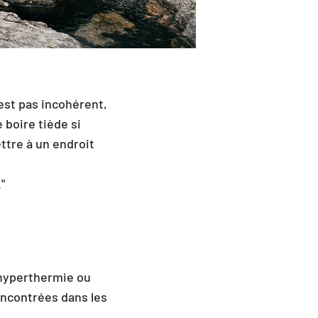
’est pas incohérent,
 boire tiède si
ttre à un endroit
."
 hyperthermie ou
encontrées dans les