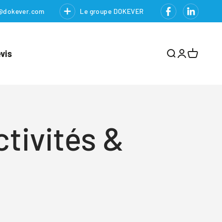
@dokever.com
Le groupe DOKEVER
vis
Ouvrir la rech
Ouvrir le co
Voir le p
tivités &