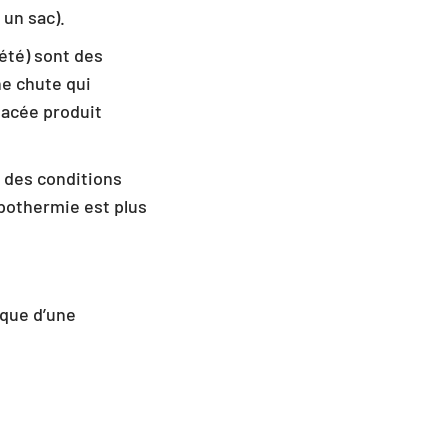
 un sac).
été) sont des
e chute qui
lacée produit
à des conditions
ypothermie est plus
sque d’une