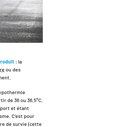
produit
: la
ire
ou des
ment.
’hypothermie
ir de 36 ou 36.5°C.
port et étant
isme. C’est pour
ure de survie (cette