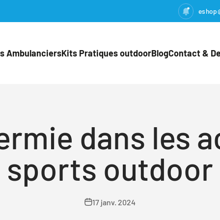
eshop
ts Ambulanciers
Kits Pratiques outdoor
Blog
Contact & De
ermie dans les ac
sports outdoor
17 janv. 2024