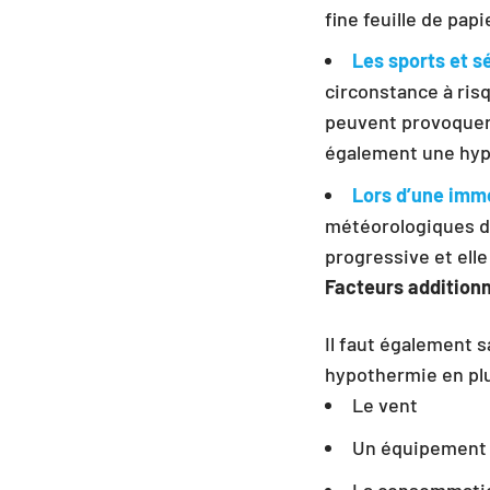
fine feuille de pap
Les sports et 
circonstance à ri
peuvent provoquer 
également une hyp
Lors d’une immo
météorologiques di
progressive et ell
Facteurs additionn
Il faut également 
hypothermie en plu
Le vent
Un équipement 
La consommatio