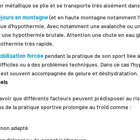
ier métallique se plie et se transporte très aisément dans
séjours en montagne
(et en haute montagne notamment l’
sque d’hypothermie. Avec notamment une avalanche ou un
une hypothermie brutale. Attention une chute en eau g
othermie très rapide.
bilisation forcée
pendant la pratique de son sport liée 
fficiles ou à des problèmes techniques. Dans ce cas l’h
e est souvent accompagnée de gelure et déshydratation.
els
savoir que différents facteurs peuvent prédisposer au ri
s de la pratique sportive prolongée au froid comme :
non adapté
n d’alcool ou de cannabis/drogues