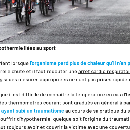
pothermie liées au sport
vient lorsque
l’organisme perd plus de chaleur qu’il n’en 
elle chute et il faut redouter une
arrêt cardio respirato
s
si des mesures appropriées ne sont pas prises rapide
ique il est difficile de connaitre la température en cas d
 des thermomètres courant sont gradués en général à part
 ayant subi un traumatisme
au cours de sa pratique du s
ouffrir d’hypothermie, quelque soit l’origine du traumat
faut toujours avoir et couvrir la victime avec une couvert